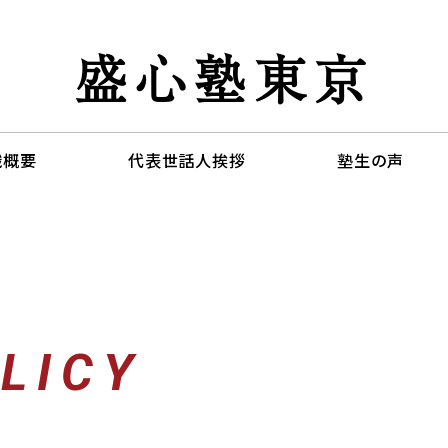
盛心塾東京
織概要
代表世話人挨拶
塾生の声
LICY