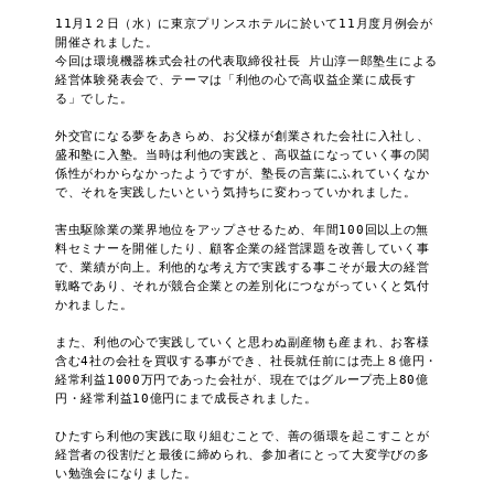
11月1２日（水）に東京プリンスホテルに於いて11月度月例会が
開催されました。

今回は環境機器株式会社の代表取締役社長 片山淳一郎塾生による
経営体験発表会で、テーマは「利他の心で高収益企業に成長す
る」でした。

外交官になる夢をあきらめ、お父様が創業された会社に入社し、
盛和塾に入塾。当時は利他の実践と、高収益になっていく事の関
係性がわからなかったようですが、塾長の言葉にふれていくなか
で、それを実践したいという気持ちに変わっていかれました。

害虫駆除業の業界地位をアップさせるため、年間100回以上の無
料セミナーを開催したり、顧客企業の経営課題を改善していく事
で、業績が向上。利他的な考え方で実践する事こそが最大の経営
戦略であり、それが競合企業との差別化につながっていくと気付
かれました。

また、利他の心で実践していくと思わぬ副産物も産まれ、お客様
含む4社の会社を買収する事ができ、社長就任前には売上８億円・
経常利益1000万円であった会社が、現在ではグループ売上80億
円・経常利益10億円にまで成長されました。

ひたすら利他の実践に取り組むことで、善の循環を起こすことが
経営者の役割だと最後に締められ、参加者にとって大変学びの多
い勉強会になりました。
