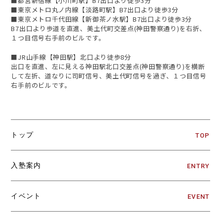
■都営新宿線【小川町駅】B7出口より徒歩3分
■東京メトロ丸ノ内線【淡路町駅】B7出口より徒歩3分
■東京メトロ千代田線【新御茶ノ水駅】B7出口より徒歩3分
B7出口より歩道を直進、美土代町交差点(神田警察通り)を右折、
１つ目信号右手前のビルです。
■JR山手線【神田駅】北口より徒歩8分
出口を直進、左に見える神田駅北口交差点(神田警察通り)を横断
して左折、道なりに司町信号、美土代町信号を過ぎ、１つ目信号
右手前のビルです。
トップ
TOP
入塾案内
ENTRY
イベント
EVENT