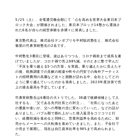
5/25（土）、全電通労働会館にて「心を高める世界大会東日本ブ
ロック大会」が開催されました。東日本ブロック14塾から選抜さ
れた6名が自らの経営体験を赤裸々に発表しました。

東京塾代表は、株式会社テンポプリモ中村聡武塾生と、株式会社
菊星の竹鼻実樹塾生の2名です。

中村塾生3番目に登場。波はありつつも、コロナ禍前まで成長を遂
げていましたが、コロナ禍で売上98%減。そのときに塾で学んだ
「不況を乗り越える5つの方策」を実践。乗り越えたかに見えたそ
の後、税務調査での見解の相違や昨今の円安での海外アーティス
トの招聘費用の高騰など次々と困難が訪れる中、会社としてどの
ように乗り越えていったのかを発表しました。2023年度決算で売
上の過去最高を予定しています。

竹鼻実樹塾生は6番目の大トリでした。30歳で後継候補として入
社するも、「父である先代社長との対立」、「社長になったあと
の重責や迷いが、父への尊敬の念に変わっていった」などの話が
ありました。バブル期で膨れ上がった借入返済をコツコツと行
い、経費削減を進めると同時に、営業利益率を高めるために、卸
売からメーカーへの大転換を進めていきました。また、子会社で
小売まで展開し、現在は自己資本比率を90%まで高められまし
た。
