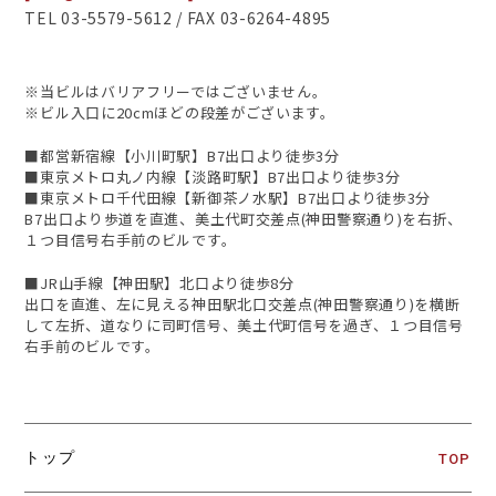
TEL 03-5579-5612 / FAX 03-6264-4895
※当ビルはバリアフリーではございません。
※ビル入口に20cmほどの段差がございます。
■都営新宿線【小川町駅】B7出口より徒歩3分
■東京メトロ丸ノ内線【淡路町駅】B7出口より徒歩3分
■東京メトロ千代田線【新御茶ノ水駅】B7出口より徒歩3分
B7出口より歩道を直進、美土代町交差点(神田警察通り)を右折、
１つ目信号右手前のビルです。
■JR山手線【神田駅】北口より徒歩8分
出口を直進、左に見える神田駅北口交差点(神田警察通り)を横断
して左折、道なりに司町信号、美土代町信号を過ぎ、１つ目信号
右手前のビルです。
トップ
TOP