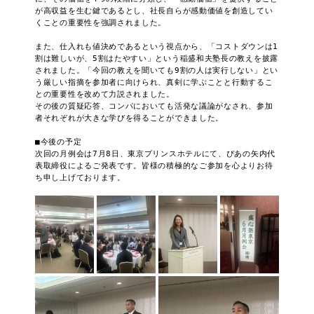
が高収益を生む鍵であるとし、社長自らが感動価値を創造してい
くことの重要性を強調されました。

また、仕入れも値決めであるという視点から、「コストダウンは1
割は難しいが、5割はたやすい」という稲盛和夫塾長の教えを披露
されました。「今回の教えを聞いても9割の人は実行しない」とい
う厳しい指摘を参加者に向けられ、真剣に学ぶことと行動するこ
との重要性を改めて力説されました。

その後の質疑応答、コンパにおいても活発な議論がなされ、参加
者それぞれが大きな学びを得ることができました。

■今後の予定

次回の月例会は7月8日、東京プリンスホテルにて、ぴあの矢内代
表取締役によるご発表です。皆様の積極的なご参加を心よりお待
ち申し上げております。
