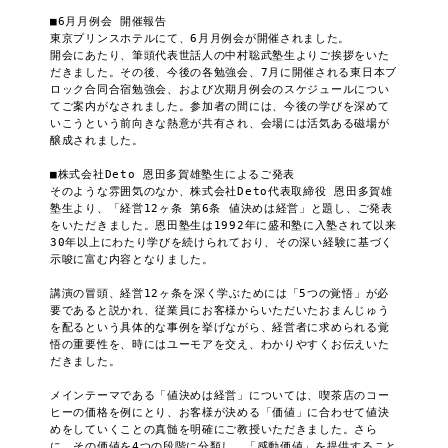
■6月月例会 開催報告

東京プリンスホテルにて、6月月例会が開催されました。

開会にあたり、筆頭代表世話人の中村聡武塾生よりご挨拶をいた
だきました。その後、今後の各勉強会、7月に開催される東日本ブ
ロック合同合宿勉強会、および次期月例会のスケジュールについ
てご案内がなされました。参加者の間には、今後の学びを深めて
いこうという前向きな熱意が共有され、会場には活気ある磁場が
醸成されました。

■株式会社Deto 恩田多賀雄塾生によるご発表

そのような雰囲気のなか、株式会社Deto代表取締役 恩田多賀雄
塾生より、「経営12ヶ条 第6条 値決めは経営」と題し、ご発表
をいただきました。恩田塾生は1992年に盛和塾に入塾されて以来
30年以上にわたり学びを続けられており、その深い経験に基づく
示唆に富む内容となりました。

講演の冒頭、経営12ヶ条を深く学ぶためには「5つの覚悟」が必
要であると説かれ、従業員にお客様からいただいたおまんじゅう
を配るという具体的な事例を挙げながら、経営者に求められる覚
悟の重要性を、時にはユーモアを交え、わかりやすくお伝えいた
だきました。

メインテーマである「値決めは経営」については、喫茶店のコー
ヒーの価格を例にとり、お客様が決める「価値」に合わせて値決
めをしていくことの真髄を明確にご教授いただきました。さら
に、その価値を4つの段階に分類し、「感動価値」を提供すること